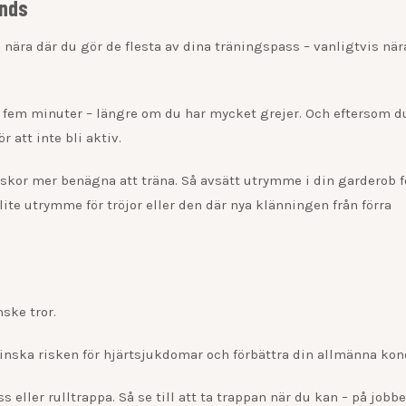
ands
nära där du gör de flesta av dina träningspass – vanligtvis när
r fem minuter – längre om du har mycket grejer. Och eftersom d
 att inte bli aktiv.
skor mer benägna att träna. Så avsätt utrymme i din garderob f
lite utrymme för tröjor eller den där nya klänningen från förra
ske tror.
minska risken för hjärtsjukdomar och förbättra din allmänna kon
 eller rulltrappa. Så se till att ta trappan när du kan – på jobbet