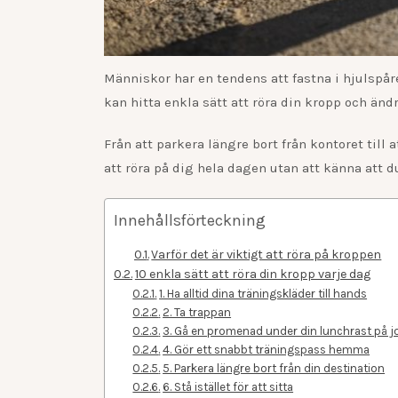
Människor har en tendens att fastna i hjulspår
kan hitta enkla sätt att röra din kropp och änd
Från att parkera längre bort från kontoret till
att röra på dig hela dagen utan att känna att du
Innehållsförteckning
Varför det är viktigt att röra på kroppen
10 enkla sätt att röra din kropp varje dag
1. Ha alltid dina träningskläder till hands
2. Ta trappan
3. Gå en promenad under din lunchrast på j
4. Gör ett snabbt träningspass hemma
5. Parkera längre bort från din destination
6. Stå istället för att sitta