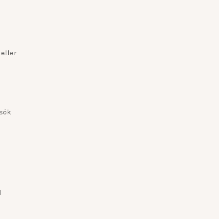
eller
rsök
d