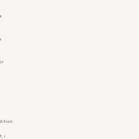
a
u
ör
dition.
, i