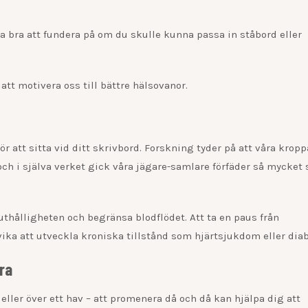
.
a bra att fundera på om du skulle kunna passa in ståbord eller
att motivera oss till bättre hälsovanor.
ör att sitta vid ditt skrivbord. Forskning tyder på att våra kropp
– och i själva verket gick våra jägare-samlare förfäder så mycket
 uthålligheten och begränsa blodflödet. Att ta en paus från
vika att utveckla kroniska tillstånd som hjärtsjukdom eller diab
öra
 eller över ett hav – att promenera då och då kan hjälpa dig att