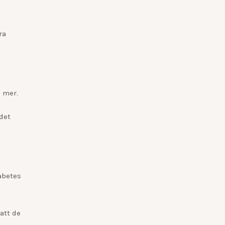
ra
e mer.
det
abetes
att de