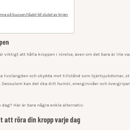
tanna på bussen/tåget till slutet av linjen
ppen
r viktigt att hålla kroppen i rörelse, även om det bara är lite va
öka livslängden och skydda mot tillstånd som hjärtsjukdomar, st
r. Dessutom kan det öka ditt humör, energinivåer och övergripa
e dag? Här är bara några enkla alternativ:
t att röra din kropp varje dag