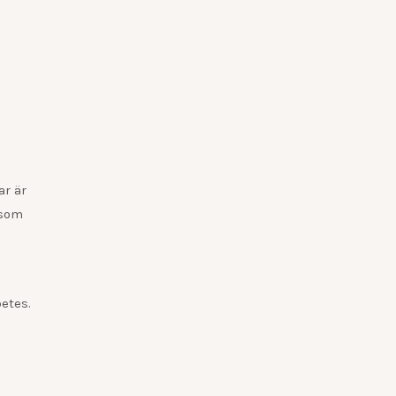
ar är
 som
etes.