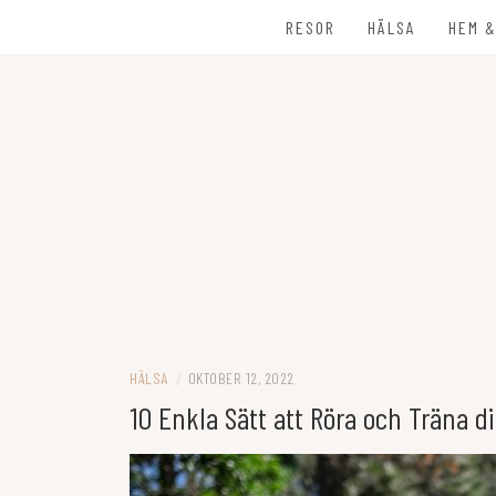
Hoppa
RESOR
HÄLSA
HEM &
till
innehåll
ALICE AUGUS
HÄLSA
/
OKTOBER 12, 2022
10 Enkla Sätt att Röra och Träna d