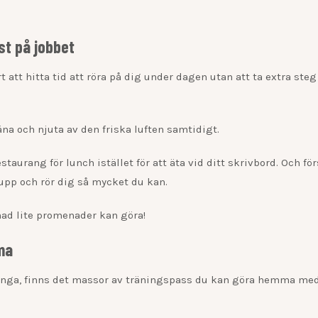
st på jobbet
att hitta tid att röra på dig under dagen utan att ta extra steg 
a och njuta av den friska luften samtidigt.
staurang för lunch istället för att äta vid ditt skrivbord. Och fö
 upp och rör dig så mycket du kan.
nad lite promenader kan göra!
ma
pringa, finns det massor av träningspass du kan göra hemma me