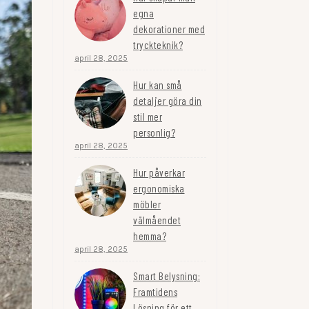
egna
dekorationer med
tryckteknik?
april 28, 2025
Hur kan små
detaljer göra din
stil mer
personlig?
april 28, 2025
Hur påverkar
ergonomiska
möbler
välmåendet
hemma?
april 28, 2025
Smart Belysning:
Framtidens
Lösning för ett