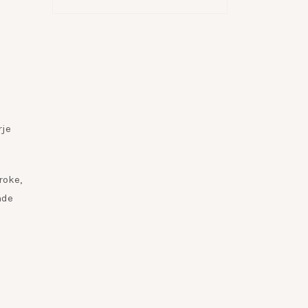
rje
roke,
nde