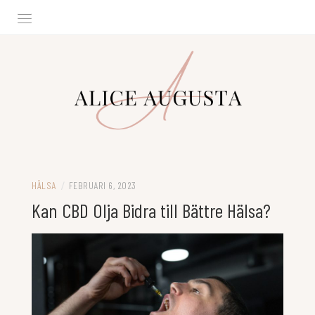
Hoppa
till
innehåll
ALICE AUGUSTA
HÄLSA
/
FEBRUARI 6, 2023
Kan CBD Olja Bidra till Bättre Hälsa?